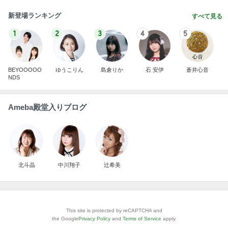
新登場ランキング
すべて見る
1
2
3
4
5
BEYOOOOO
ゆうこりん
島倉りか
石 安伊
蒼井心音
NDS
Ameba殿堂入りブログ
北斗晶
中川翔子
辻希美
This site is protected by reCAPTCHA and
the Google
Privacy Policy
and
Terms of Service
apply.