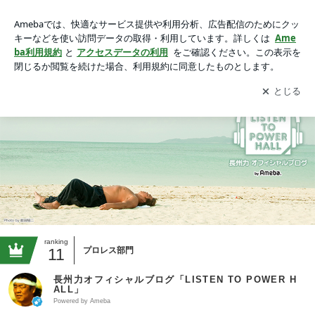
長州力オフィシャルブログ「LISTEN TO POWER HALL」Po
wered by Ameba
アプリをダウンロードして
ブログの更新通知
を受け取りまし
開く
ょう。
ranking
11
プロレス部門
長州力オフィシャルブログ「LISTEN TO POWER H
ALL」
Powered by Ameba