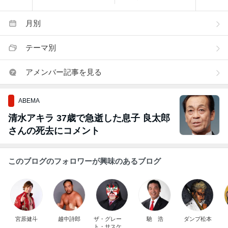
月別
テーマ別
アメンバー記事を見る
ABEMA
清水アキラ 37歳で急逝した息子 良太郎
さんの死去にコメント
このブログのフォロワーが興味のあるブログ
宮原健斗
越中詩郎
ザ・グレー
馳 浩
ダンプ松本
ト・サスケ