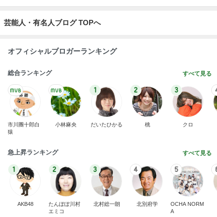
芸能人・有名人ブログ TOPへ
オフィシャルブロガーランキング
総合ランキング
すべて見る
1
2
3
市川團十郎白
小林麻央
だいたひかる
桃
クロ
猿
急上昇ランキング
すべて見る
1
2
3
4
5
AKB48
たんぽぽ川村
北村総一朗
北別府学
OCHA NORM
エミコ
A