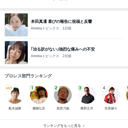
本田真凜 喜びの報告に祝福と反響
Amebaトピックス
1日前
｢治る訳がない｣強烈な痛みへの不安
Amebaトピックス
2日前
プロレス部門ランキング
1
2
3
4
船木誠勝
棚橋弘至
真壁刀義
蝶野正洋
宮原健斗
ランキングをもっと見る