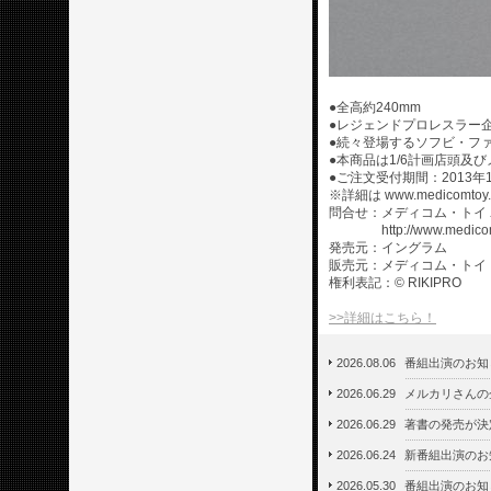
●全高約240mm
●レジェンドプロレスラー
●続々登場するソフビ・フ
●本商品は1/6計画店頭
●ご注文受付期間：2013年1
※詳細は www.medicomto
問合せ：メディコム・トイ ユー
http://www.medicomtoy
発売元：イングラム
販売元：メディコム・トイ
権利表記：© RIKIPRO
>>詳細はこちら！
2026.08.06
番組出演のお知
2026.06.29
メルカリさんの
2026.06.29
著書の発売が決
2026.06.24
新番組出演のお
2026.05.30
番組出演のお知