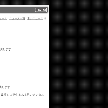
ュース
|
ニュース一覧
|
古いニュース
演します
出演します。
？爆笑ミス発生＆ある男のメンタル