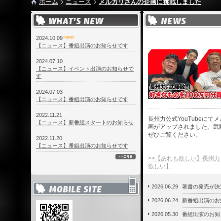
ホーム
ニュース
メルカリさんの企画に挑戦しました
2024.10.09
【ニュース】番組出演のお知らせです
2024.07.10
【ニュース】イベント出演のお知らせで
す
2024.07.03
【ニュース】番組出演のお知らせです
2022.11.21
長州力公式YouTubeに
【ニュース】新番組スタートのお知らせ
画がアップされました。武
ぜひご覧ください。
2022.11.20
【ニュース】番組出演のお知らせです
>>【あれも欲しい】長州
欲しい】
2026.06.29
著書の発売が決
2026.06.24
新番組出演のお
2026.05.30
番組出演のお知