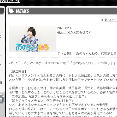
お知らせです
新しいニ
2026.02.16
番組出演のお知らせです
で
テレビ朝日「あのちゃんねる」に出演しま
2月16日（月）25:25から放送のテレビ朝日「あのちゃんねる」に出演します
せ
【放送内容】
何かとハラスメントと言われるこの時代、おじさん達は若い世代との接し方で
という事で、今の時代に合わせて接し方や行動をアップデートできているか
今回参加するおじさん達は、梅沢富美男、武田修宏、長州力、武藤敬司の４
若い世代と接するとき、どのようなことに気を付けているのか、赤裸々告白!!
『20代女性から誕プレをもらったら何をお返しする？』
『髪を切ってイメチェン！何と声をかける？』
など、あるあるシチュエーションでうまく対応ができているのか検証!!
おじさん達の発言に、ぱーてぃーちゃん信子や東京ホテイソンたけるも衝撃!!
話していくうちに生きづらさを感じているおじさん達の姿が見えてくる!?