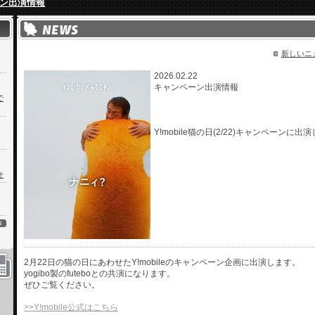
ン出演情報
新しいニ
2026.02.22
キャンペーン出演情報
で
Y!mobile猫の日(2/22)キャンペーンに出
せ
2月22日の猫の日にあわせたY!mobileのキャンペーン企画に出演します。
yogibo製のfuteboとの共演になります。
ぜひご覧ください。
>>Y!mobile公式はこちら